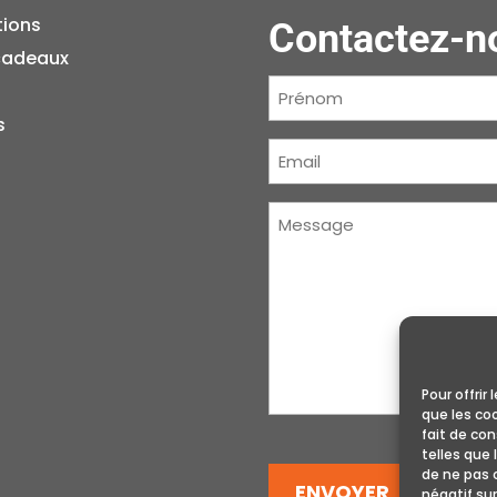
tions
Contactez-n
cadeaux
Prénom
(Nécessaire)
s
Courriel
(Nécessaire)
Message
(Nécessaire)
Pour offrir
que les co
fait de co
telles que 
de ne pas 
ENVOYER
négatif sur