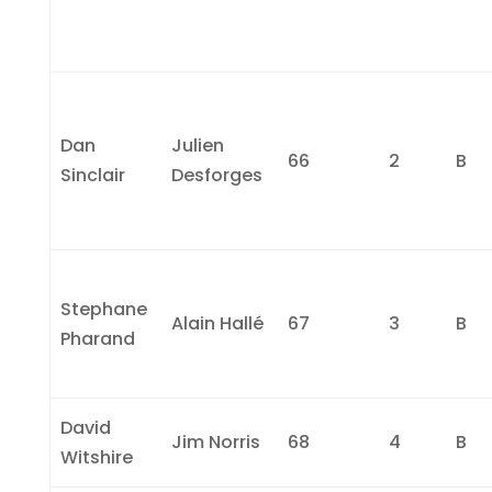
Dan
Julien
66
2
B
Sinclair
Desforges
Stephane
Alain Hallé
67
3
B
Pharand
David
Jim Norris
68
4
B
Witshire