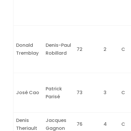
Donald
Denis-Paul
72
2
C
Tremblay
Robillard
Patrick
José Cao
73
3
C
Parisé
Denis
Jacques
76
4
C
Theriault
Gagnon