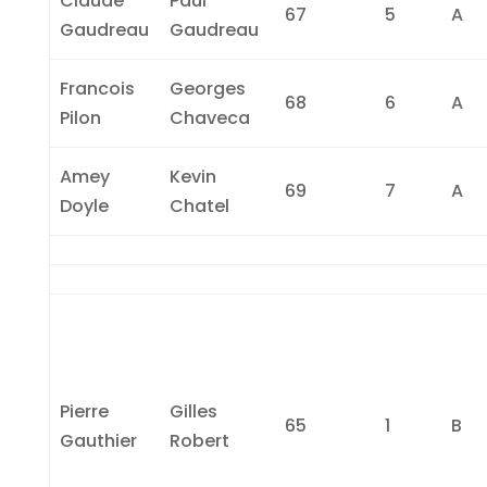
Claude
Paul
67
5
A
Gaudreau
Gaudreau
Francois
Georges
68
6
A
Pilon
Chaveca
Amey
Kevin
69
7
A
Doyle
Chatel
Pierre
Gilles
65
1
B
Gauthier
Robert