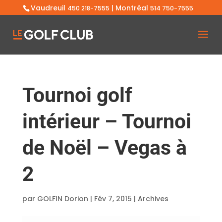
Vaudreuil
| Montréal
450 218-7555
514 750-7555
Tournoi golf
intérieur – Tournoi
de Noël – Vegas à
2
par
GOLFIN Dorion
|
Fév 7, 2015
|
Archives