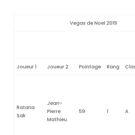
Vegas de Noel 2019
Joueur 1
Joueur 2
Pointage
Rang
Cla
Jean-
Ratana
Pierre
59
1
A
Sak
Mathieu