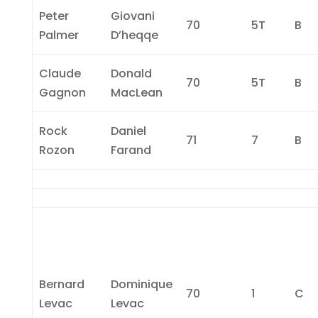
Peter
Giovani
70
5T
B
Palmer
D’heqqe
Claude
Donald
70
5T
B
Gagnon
MacLean
Rock
Daniel
71
7
B
Rozon
Farand
Bernard
Dominique
70
1
C
Levac
Levac