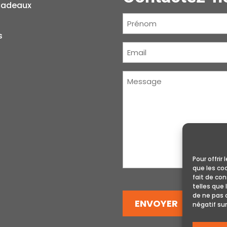
cadeaux
Prénom
(Nécessaire)
s
Courriel
(Nécessaire)
Message
(Nécessaire)
Pour offrir
que les co
fait de co
telles que 
de ne pas 
ENVOYER
négatif sur