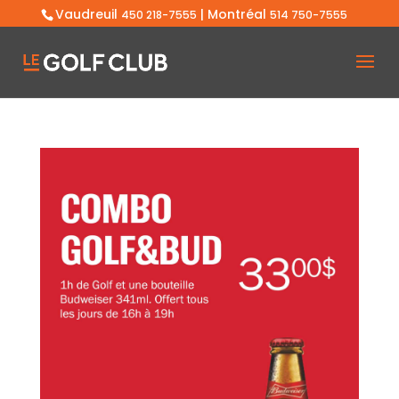
Vaudreuil
| Montréal
450 218-7555
514 750-7555