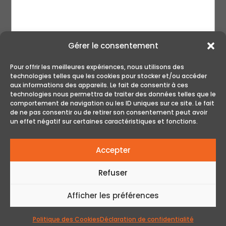
Gérer le consentement
Pour offrir les meilleures expériences, nous utilisons des
technologies telles que les cookies pour stocker et/ou accéder
aux informations des appareils. Le fait de consentir à ces
technologies nous permettra de traiter des données telles que le
ENVOYER
comportement de navigation ou les ID uniques sur ce site. Le fait
de ne pas consentir ou de retirer son consentement peut avoir
un effet négatif sur certaines caractéristiques et fonctions.
Accepter
Refuser
Afficher les préférences
© Tous droits réservés - Le Golf Club | Réalisation
Web par Acxcom
Politique des Cookies
Déclaration de confidentialité