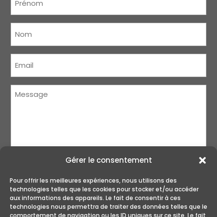
Nom
(Nécessaire)
Courriel
(Nécessaire)
Message
(Nécessaire)
Gérer le consentement
Pour offrir les meilleures expériences, nous utilisons des
technologies telles que les cookies pour stocker et/ou accéder
aux informations des appareils. Le fait de consentir à ces
technologies nous permettra de traiter des données telles que le
ENVOYER
comportement de navigation ou les ID uniques sur ce site. Le fait