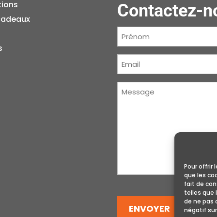
tions
Contactez-n
cadeaux
Prénom
(Nécessaire)
s
Courriel
(Nécessaire)
Message
(Nécessaire)
Pour offrir
que les co
fait de co
telles que 
de ne pas 
ENVOYER
négatif sur