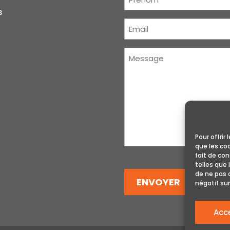
s
Courriel
(Nécessaire)
Message
(Nécessaire)
Pour offrir
que les co
fait de co
telles que 
de ne pas 
ENVOYER
négatif sur
Acc