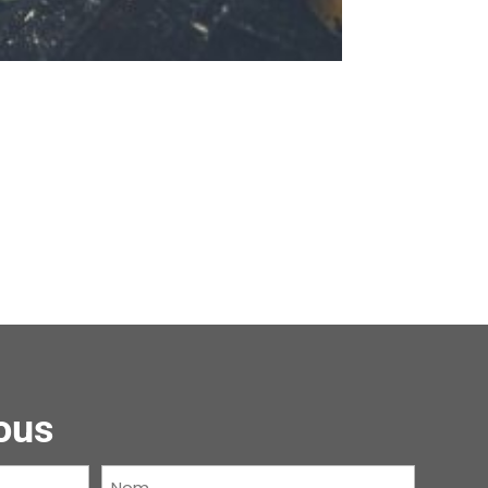
ous
Nom
(Nécessaire)