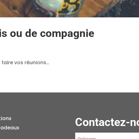
mis ou de compagnie
 faire vos réunions…
tions
Contactez-n
cadeaux
Prénom
(Nécessaire)