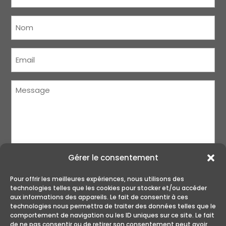
Nom
(Nécessaire)
Courriel
(Nécessaire)
Message
(Nécessaire)
Gérer le consentement
Pour offrir les meilleures expériences, nous utilisons des
technologies telles que les cookies pour stocker et/ou accéder
aux informations des appareils. Le fait de consentir à ces
technologies nous permettra de traiter des données telles que le
ENVOYER
comportement de navigation ou les ID uniques sur ce site. Le fait
de ne pas consentir ou de retirer son consentement peut avoir