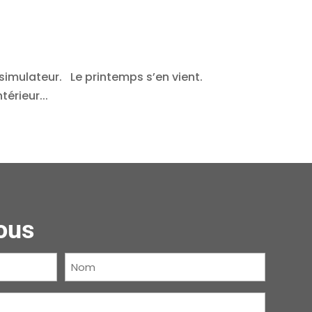
simulateur. Le printemps s’en vient.
érieur...
ous
Nom
(Nécessaire)