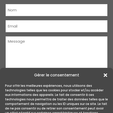
Nom
(Nécessaire)
Courriel
(Nécessaire)
Message
(Nécessaire)
Gérer le consentement
Pour offrir les meilleures expériences, nous utilisons des
technologies telles que les cookies pour stocker et/ou accéder
aux informations des appareils. Le fait de consentir à ces
technologies nous permettra de traiter des données telles que le
ENVOYER
comportement de navigation ou les ID uniques sur ce site. Le fait
de ne pas consentir ou de retirer son consentement peut avoir
un effet négatif sur certaines caractéristiques et fonctions.