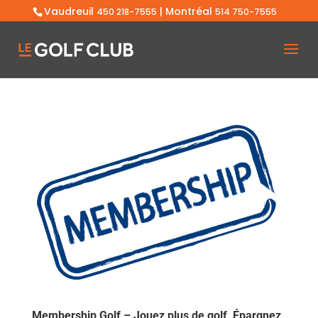
Vaudreuil
| Montréal
450 218-7555
514 750-7555
Membership Golf – Jouez plus de golf, Épargnez