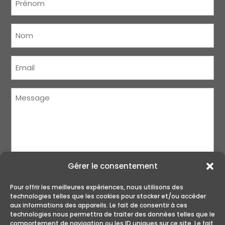
Nom
(Nécessaire)
Courriel
(Nécessaire)
Message
(Nécessaire)
Gérer le consentement
Pour offrir les meilleures expériences, nous utilisons des
technologies telles que les cookies pour stocker et/ou accéder
aux informations des appareils. Le fait de consentir à ces
technologies nous permettra de traiter des données telles que le
ENVOYER
comportement de navigation ou les ID uniques sur ce site. Le fait