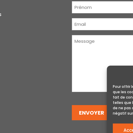
Prénom
(Nécessaire)
s
Courriel
(Nécessaire)
Message
(Nécessaire)
Pour offrir
que les co
fait de co
telles que 
de ne pas 
ENVOYER
négatif sur
Acc