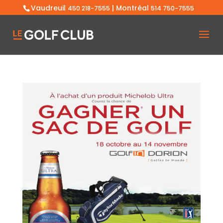
Vaudreuil
| Montréal
450 218-7555
514 750-7555