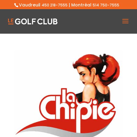
Vaudreuil
| Montréal
450 218-7555
514 750-7555