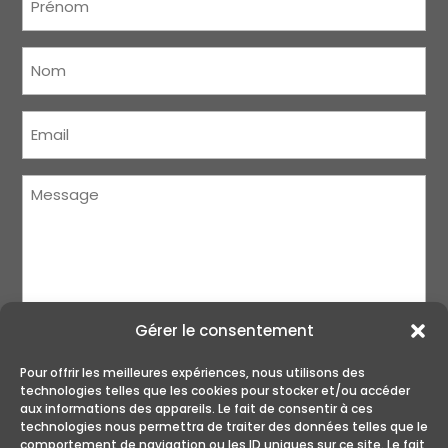
Nom
(Nécessaire)
Courriel
(Nécessaire)
Message
(Nécessaire)
Gérer le consentement
Pour offrir les meilleures expériences, nous utilisons des
technologies telles que les cookies pour stocker et/ou accéder
aux informations des appareils. Le fait de consentir à ces
technologies nous permettra de traiter des données telles que le
ENVOYER
comportement de navigation ou les ID uniques sur ce site. Le fait