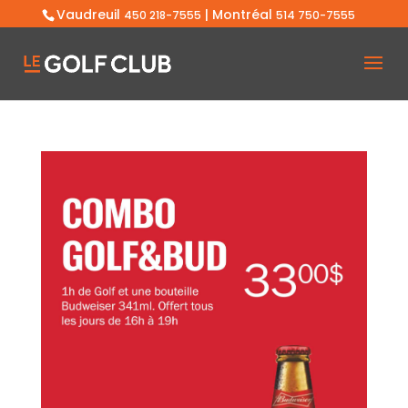
Vaudreuil
| Montréal
450 218-7555
514 750-7555