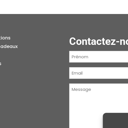
tions
Contactez-n
cadeaux
Prénom
(Nécessaire)
s
Courriel
(Nécessaire)
Message
(Nécessaire)