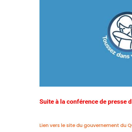
Suite à la conférence de presse d
Lien vers le site du gouvernement du Q