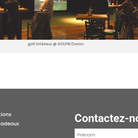
golf intérieur @ GOLFIN Dorion
tions
Contactez-n
cadeaux
Prénom
(Nécessaire)