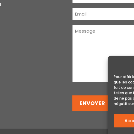
s
Courriel
(Nécessaire)
Message
(Nécessaire)
Pour offrir
que les co
fait de co
telles que 
de ne pas 
ENVOYER
négatif sur
Acc