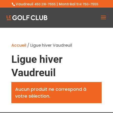
Vaudreuil
| Montréal
450 218-7555
514 750-7555
Accueil
/ Ligue hiver Vaudreuil
Ligue hiver
Vaudreuil
Aucun produit ne correspond à
votre sélection.